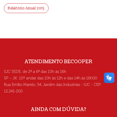
Relatório Anual 2015
ATENDIMENTO BECOOPER
SJC SEDE: de 2ª a 6ª das 10h às 16h
SP – JK: 10º andar das 10h às 12h e das 14h às 16h00
Rua Emílio Marelo, 54, Jardim das Industrias - SJC - CEP:
12.241-200
AINDA COM DÚVIDA?