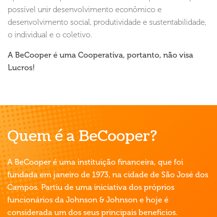
possível unir desenvolvimento econômico e
desenvolvimento social, produtividade e sustentabilidade,
o individual e o coletivo.
A BeCooper é uma Cooperativa, portanto, não visa
Lucros!
Quem é a BeCooper?
A BeCooper é uma instituição financeira, que foi
fundada em janeiro de 1973, na cidade de São José dos
Campos. Partiu de uma iniciativa dos próprios
funcionários da Johnson & Johnson e hoje é
considerada um dos seus principais benefícios.