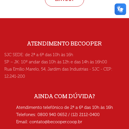
ATENDIMENTO BECOOPER
SJC SEDE: de 2ª a 6ª das 10h às 16h
SP – JK: 10º andar das 10h às 12h e das 14h às 16h00
Rua Emílio Marelo, 54, Jardim das Industrias - SJC - CEP:
12.241-200
AINDA COM DÚVIDA?
Atendimento telefônico de 2ª a 6ª das 10h às 16h
Telefones: 0800 940 0652 / (12) 2112-0400
Email:
contato@becooper.coop.br