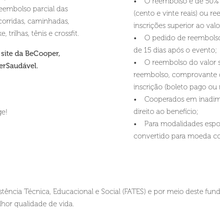
• O reembolso é de 50% do
eembolso parcial das
(cento e vinte reais) ou re
corridas, caminhadas,
inscrições superior ao valo
 trilhas, tênis e crossfit.
• O pedido de reembolso de
de 15 dias após o evento;
 site da BeCooper,
• O reembolso do valor s
erSaudável.
reembolso, comprovante 
inscrição (boleto pago ou 
• Cooperados em inadimp
direito ao benefício;
ge!
• Para modalidades esportiv
convertido para moeda com
cia Técnica, Educacional e Social (FATES) e por meio deste fundo
hor qualidade de vida.