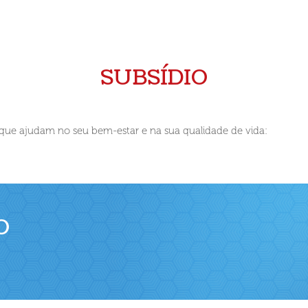
SUBSÍDIO
 que ajudam no seu bem-estar e na sua qualidade de vida:
O