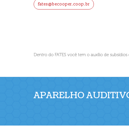
fates@becooper.coop.br
Dentro do FATES você tem o auxílio de subsídios
APARELHO AUDITIV