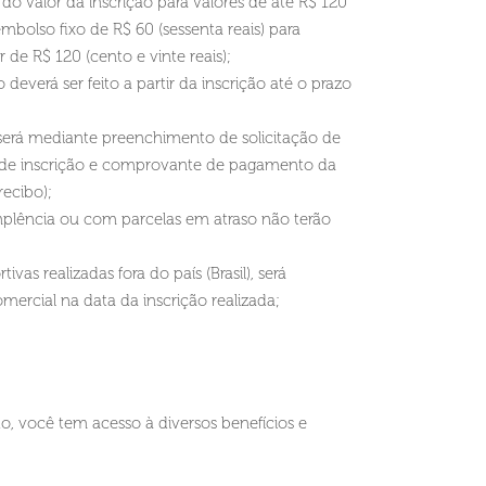
 valor da inscrição para valores de até R$ 120
embolso fixo de R$ 60 (sessenta reais) para
r de R$ 120 (cento e vinte reais);
verá ser feito a partir da inscrição até o prazo
erá mediante preenchimento de solicitação de
de inscrição e comprovante de pagamento da
recibo);
lência ou com parcelas em atraso não terão
as realizadas fora do país (Brasil), será
ercial na data da inscrição realizada;
, você tem acesso à diversos benefícios e