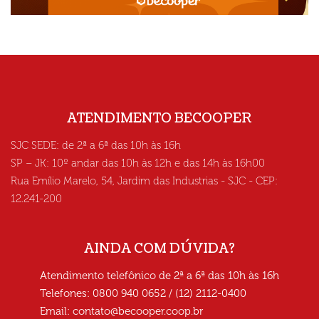
ATENDIMENTO BECOOPER
SJC SEDE: de 2ª a 6ª das 10h às 16h
SP – JK: 10º andar das 10h às 12h e das 14h às 16h00
Rua Emílio Marelo, 54, Jardim das Industrias - SJC - CEP:
12.241-200
AINDA COM DÚVIDA?
Atendimento telefônico de 2ª a 6ª das 10h às 16h
Telefones: 0800 940 0652 / (12) 2112-0400
Email:
contato@becooper.coop.br