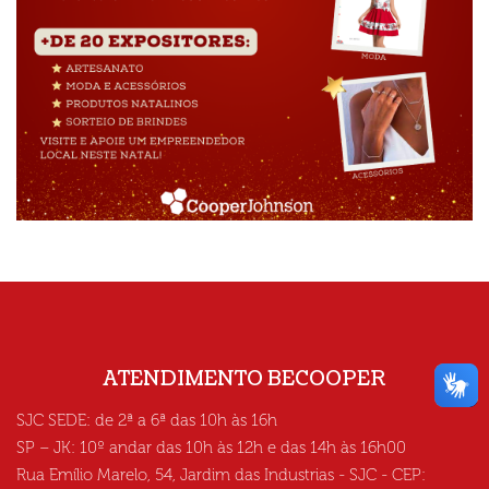
ATENDIMENTO BECOOPER
SJC SEDE: de 2ª a 6ª das 10h às 16h
SP – JK: 10º andar das 10h às 12h e das 14h às 16h00
Rua Emílio Marelo, 54, Jardim das Industrias - SJC - CEP: