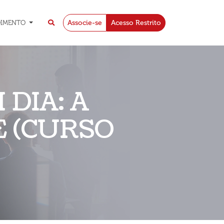
Associe-se
Acesso Restrito
DIMENTO
DIA: A
E (CURSO